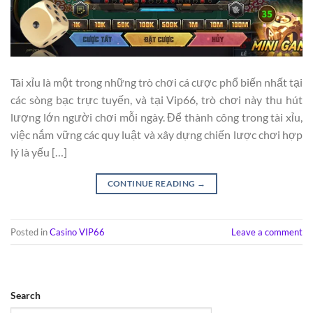
Tài xỉu là một trong những trò chơi cá cược phổ biến nhất tại
các sòng bạc trực tuyến, và tại Vip66, trò chơi này thu hút
lượng lớn người chơi mỗi ngày. Để thành công trong tài xỉu,
việc nắm vững các quy luật và xây dựng chiến lược chơi hợp
lý là yếu […]
CONTINUE READING
→
Posted in
Casino VIP66
Leave a comment
Search