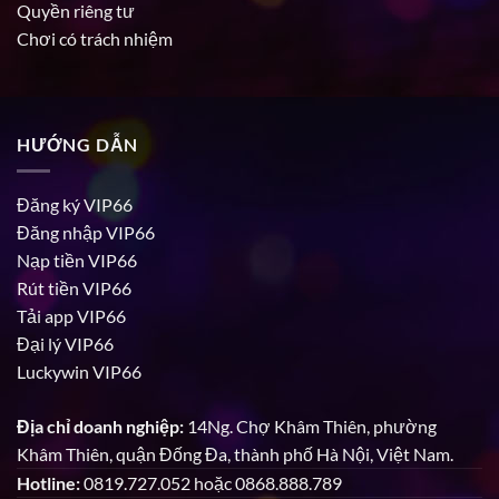
Quyền riêng tư
Chơi có trách nhiệm
HƯỚNG DẪN
Đăng ký VIP66
Đăng nhập VIP66
Nạp tiền VIP66
Rút tiền VIP66
Tải app VIP66
Đại lý VIP66
Luckywin VIP66
Địa chỉ doanh nghiệp:
14Ng. Chợ Khâm Thiên, phường
Khâm Thiên, quận Đống Đa, thành phố Hà Nội, Việt Nam.
Hotline:
0819.727.052 hoặc 0868.888.789